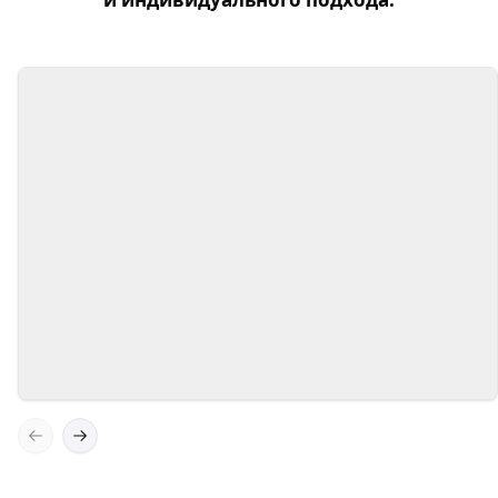
Экспертные знания
Наша команда состоит из
высококвалифицированных специалистов с
многолетним опытом в области бухгалтерии
и налогового консультирования.
Previous slide
Next slide