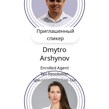
Приглашенный
спикер
Dmytro
Arshynov
Enrolled Agent
Tax Resolution
Specialist Certified Tax
Coach