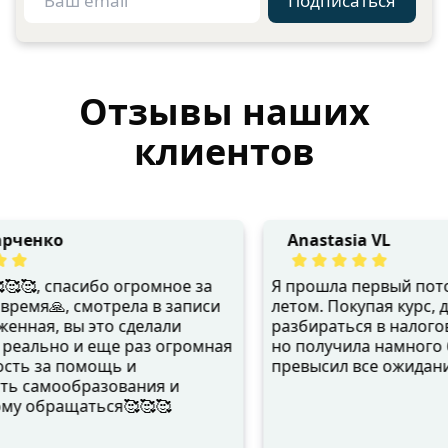
Подписаться
Отзывы наших
клиентов
рченко
Anastasia VL
🥰, спасибо огромное за
Я прошла первый поток 
ремя🙏, смотрела в записи
летом. Покупая курс, д
нная, вы это сделали
разбираться в налогов
реально и еще раз огромная
но получила намного бо
ть за помощь и
превысил все ожидания
 самообразования и
му обращаться🥰🥰🥰