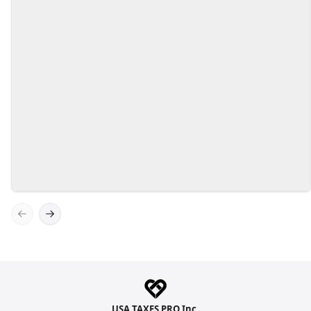
Экспертные знания
Наша команда состоит из
высококвалифицированных специалистов с
многолетним опытом в области бухгалтерии
и налогового консультирования.
Previous slide
Next slide
USA TAXES PRO Inc.