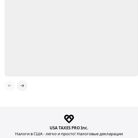
Экспертные знания
Наша команда состоит из
высококвалифицированных специалистов с
многолетним опытом в области бухгалтерии
и налогового консультирования.
Previous slide
Next slide
USA TAXES PRO Inc.
Налоги в США - легко и просто! Налоговые декларации