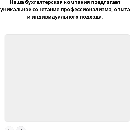
Наша бухгалтерская компания предлагает
уникальное сочетание профессионализма, опыта
и индивидуального подхода.
Экспертные знания
Наша команда состоит из
высококвалифицированных специалистов с
многолетним опытом в области бухгалтерии
и налогового консультирования.