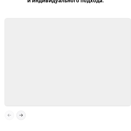
и индивидуального подхода.
Экспертные знания
Наша команда состоит из
высококвалифицированных специалистов с
многолетним опытом в области бухгалтерии
и налогового консультирования.
Previous slide
Next slide