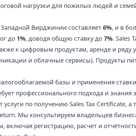
говой нагрузки для пожилых людей и семей
:
 в Западной Вирджинии составляет
6%
, и в б
ог до
1%
, доводя общую ставку до
7%
. Sales
акже к цифровым продуктам, аренде и ряду у
никации и облачные сервисы). Продукты пит
алогооблагаемой базы и применения ставки 
ебует профессионального подхода и знания 
слуги по получению Sales Tax Certificate, а 
 Return. Мы консультируем владельцев бизнес
, включая регистрацию, расчет и отчётност