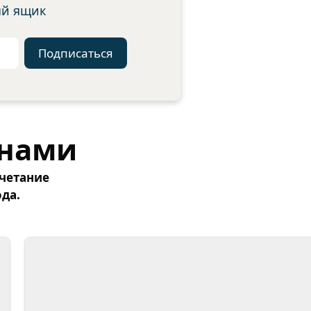
ый ящик
Подписаться
 нами
очетание
да.