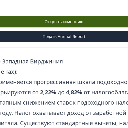
Открыть компанию
Подать Annual Report
е Западная Вирджиния
 Tax):
именяется прогрессивная шкала подоходног
варьируются от
2,22%
до
4,82%
от налогооблаг
этапным снижением ставок подоходного нало
году. Налог охватывает доход от заработной 
питала. Существуют стандартные вычеты, на