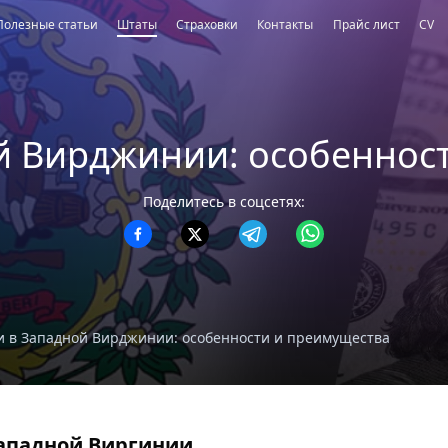
Полезные статьи
Штаты
Страховки
Контакты
Прайс лист
CV
й Вирджинии: особеннос
Поделитесь в соцсетях:
и в Западной Вирджинии: особенности и преимущества
Западной Виргинии