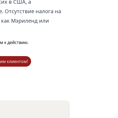
их в США, а
. Отсутствие налога на
 как Мэриленд или
м к действию.
им клиентом!