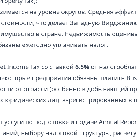
operty Tax):
зимается на уровне округов. Средняя эффект
стоимости, что делает Западную Вирджинию
 имущество в стране. Недвижимость оценив
бязаны ежегодно уплачивать налог.
et Income Tax со ставкой
6.5%
от налогообла
 некоторые предприятия обязаны платить Busin
имости от отрасли (особенно в добывающей п
ех юридических лиц, зарегистрированных в ш
услуги по подготовке и подаче Annual Repor
ний, выбору налоговой структуры, расчёту