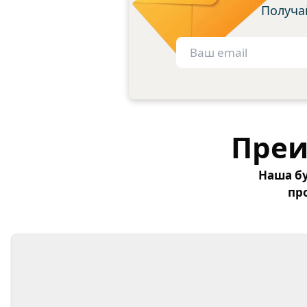
Получа
Преи
Наша бу
пр